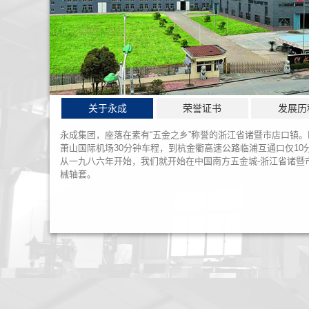
关于永成
荣誉证书
发展历
永成集团，座落在素有“五金之乡”称誉的浙江省诸暨市店口镇
萧山国际机场30分钟车程，到杭金衢高速公路临浦互通口仅10
从一九八六年开始，我们就开始在中国南方五金城-浙江省诸暨
械轴套。