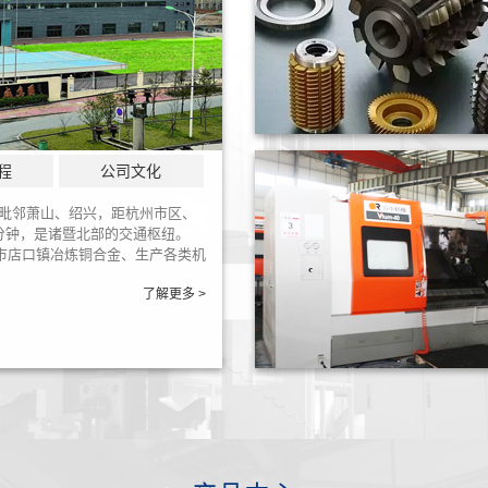
程
公司文化
。毗邻萧山、绍兴，距杭州市区、
分钟，是诸暨北部的交通枢纽。
市店口镇冶炼铜合金、生产各类机
了解更多 >