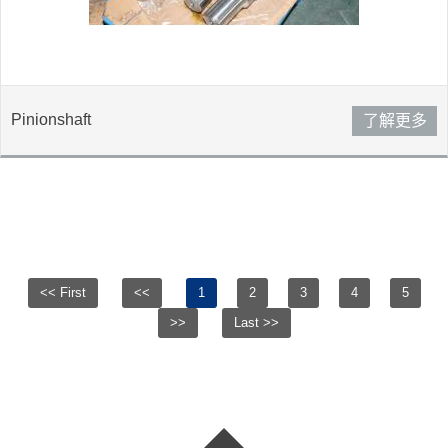
Pinionshaft
了解更多
<< First
<<
1
2
3
4
5
>>
Last >>